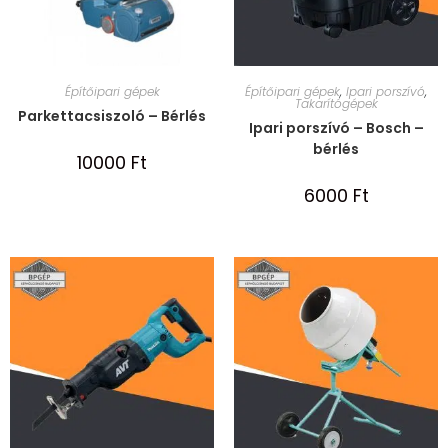
Építőipari gépek
Építőipari gépek
,
Ipari porszívó
,
Takarítógépek
Parkettacsiszoló – Bérlés
Ipari porszívó – Bosch –
bérlés
10000
Ft
6000
Ft