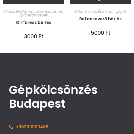
Fűrész
,
Elektromos kéziszerszámok
,
Betonkeverő
,
Építőipari gépek
Építőipari gépek
Betonkeverő bérlés
Orrfűrész bérlés
5000
Ft
3000
Ft
Gépkölcsönzés
Budapest
+36300900468