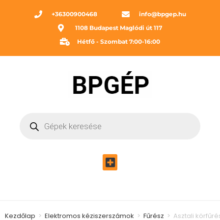
+36300900468
info@bpgep.hu
1108 Budapest Maglódi út 117
Hétfő - Szombat 7:00-16:00
Kezdőlap
>
Elektromos kéziszerszámok
>
Fűrész
>
Asztali körfűré