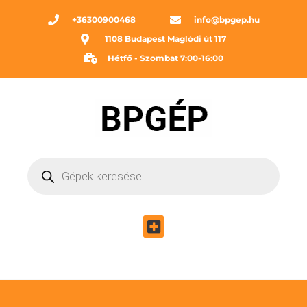
+36300900468
info@bpgep.hu
1108 Budapest Maglódi út 117
Hétfő - Szombat 7:00-16:00