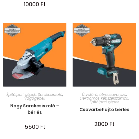
10000
Ft
Építőipari gépek
,
Sarokcsiszoló
,
Ütvefúró, ütvecsavarozó
,
Vágógépek
Elektromos kéziszerszámok
,
Építőipari gépek
Nagy Sarokcsiszoló –
Csavarbehajtó bérlés
bérlés
2000
Ft
5500
Ft