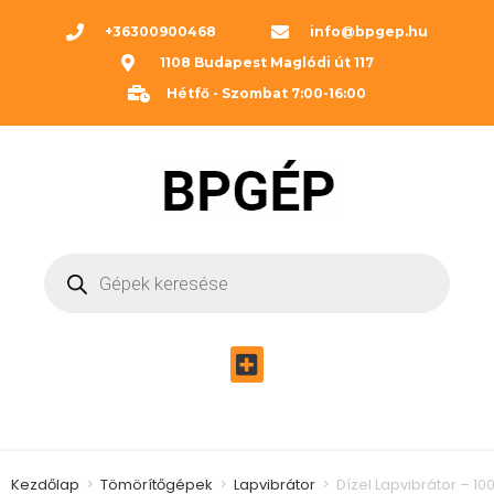
+36300900468
info@bpgep.hu
1108 Budapest Maglódi út 117
Hétfő - Szombat 7:00-16:00
Kezdőlap
>
Tömörítőgépek
>
Lapvibrátor
>
Dízel Lapvibrátor – 10