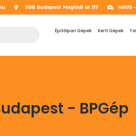
hu
1108 Budapest Maglódi út 117
Hétfő 
Építőipari Gépek
Kerti Gépek
Ta
Budapest - BPGép