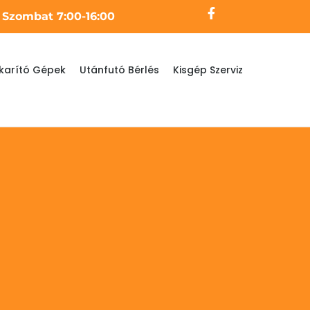
- Szombat 7:00-16:00
karító Gépek
Utánfutó Bérlés
Kisgép Szerviz