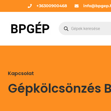
+36300900468
info@bpgep.
Kapcsolat
Gépkölcsönzés 