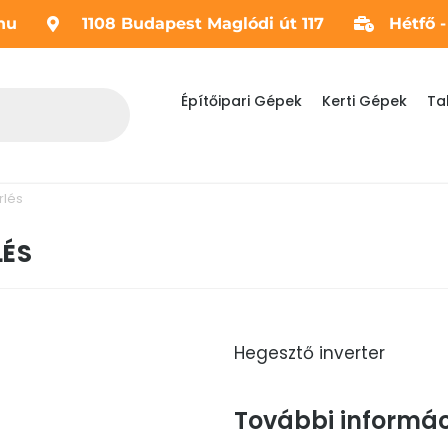
hu
1108 Budapest Maglódi út 117
Hétfő 
Építőipari Gépek
Kerti Gépek
Ta
rlés
LÉS
Hegesztő inverter
További informác