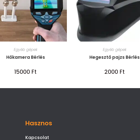
Egyéb gépek
Egyéb gépek
Hőkamera Bérlés
Hegesztő pajzs Bérlés
15000
Ft
2000
Ft
Hasznos
Kapcsolat