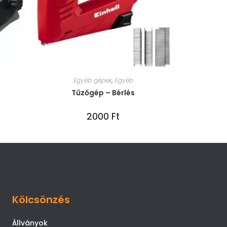
Egyéb gépek
,
Egyéb
Tűzőgép – Bérlés
2000
Ft
Kölcsönzés
Állványok