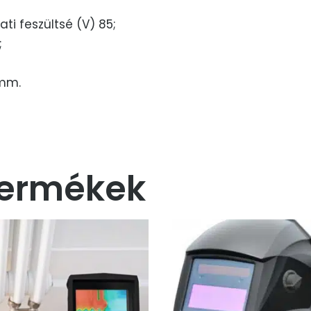
ti feszültsé (V) 85;
;
5mm.
termékek