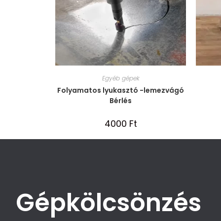
Egyéb gépek
Folyamatos lyukasztó -lemezvágó
Bérlés
4000
Ft
Gépkölcsönzés