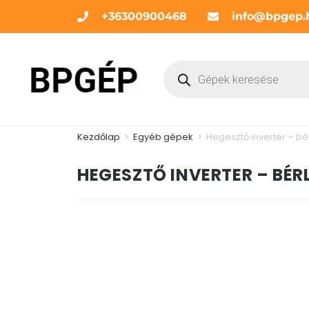
+36300900468
info@bpgep.
Kezdőlap
>
Egyéb gépek
>
Hegesztő inverter – bé
HEGESZTŐ INVERTER – BÉR