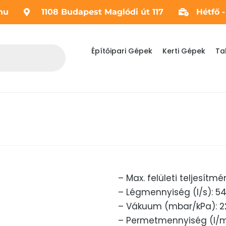
hu
1108 Budapest Maglódi út 117
Hétfő 
Építőipari Gépek
Kerti Gépek
Ta
– Max. felületi teljesítm
– Légmennyiség (l/s): 5
– Vákuum (mbar/kPa): 2
– Permetmennyiség (l/mi