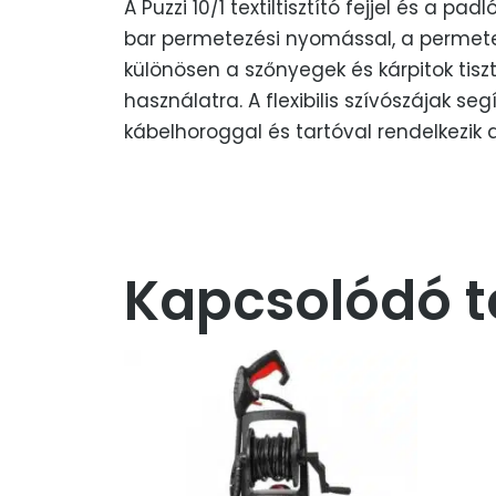
A Puzzi 10/1 textiltisztító fejjel és a p
bar permetezési nyomással, a permetez
különösen a szőnyegek és kárpitok tisz
használatra. A flexibilis szívószájak s
kábelhoroggal és tartóval rendelkezik a
Kapcsolódó 