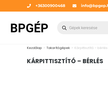
+36300900468
info@bpgep.
Kezdőlap
>
Takarítógépek
>
Kárpittisztító – bérlés
KÁRPITTISZTÍTÓ – BÉRLÉS