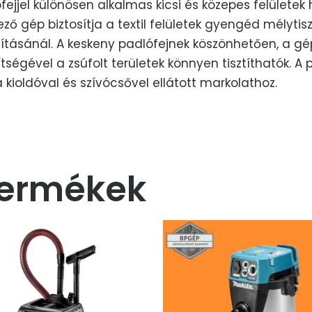
adlófejjel különösen alkalmas kicsi és közepes felületek
ő gép biztosítja a textil felületek gyengéd mélytis
tításánál. A keskeny padlófejnek köszönhetően, a gé
egítségével a zsúfolt területek könnyen tisztíthatók. 
 kioldóval és szívócsővel ellátott markolathoz.
termékek