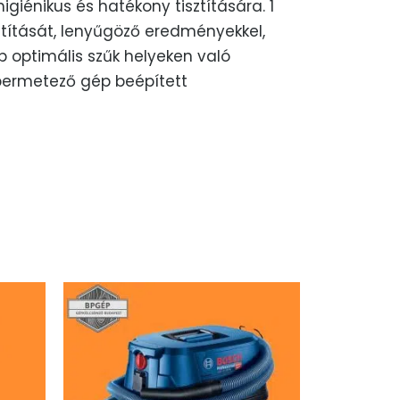
 higiénikus és hatékony tisztítására. 1
ztítását, lenyűgöző eredményekkel,
p optimális szűk helyeken való
A permetező gép beépített