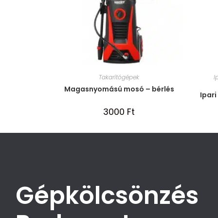
Takarítógépek
I
Magasnyomású mosó – bérlés
Ipari
3000
Ft
Gépkölcsönzés