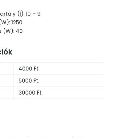
rtály (l): 10 – 9
(W): 1250
e (W): 40
iók
4000 Ft.
6000 Ft.
30000 Ft.