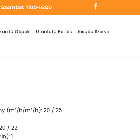
- Szombat 7:00-16:00
karító Gépek
Utánfutó Bérlés
Kisgép Szerviz
ény (m²/h/m²/h): 20 / 25
4
20 / 22
n): 1