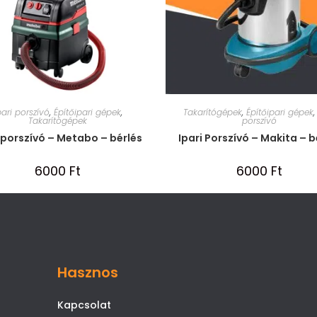
pari porszívó
,
Építőipari gépek
,
Takarítógépek
,
Építőipari gépek
Takarítógépek
porszívó
 porszívó – Metabo – bérlés
Ipari Porszívó – Makita – b
6000
Ft
6000
Ft
Hasznos
Kapcsolat