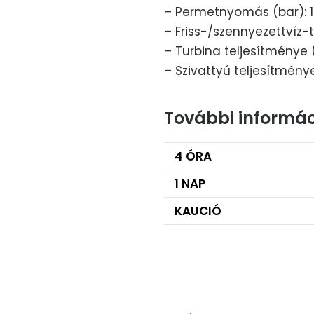
– Permetnyomás (bar): 1
– Friss-/szennyezettvíz-ta
– Turbina teljesítménye 
– Szivattyú teljesítmény
További informác
4 ÓRA
1 NAP
KAUCIÓ