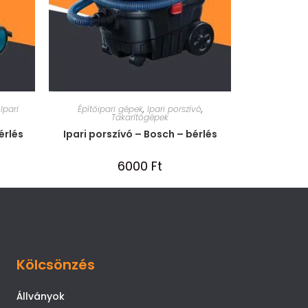
,
Ipari
Építőipari gépek
,
Ipari porszívó
,
Takarítógépek
érlés
Ipari porszívó – Bosch – bérlés
6000
Ft
Kölcsönzés
Állványok