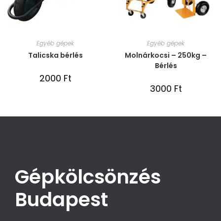
Egyéb gépek
Egyéb gépek
Talicska bérlés
Molnárkocsi – 250kg –
Bérlés
2000
Ft
3000
Ft
Gépkölcsönzés
Budapest