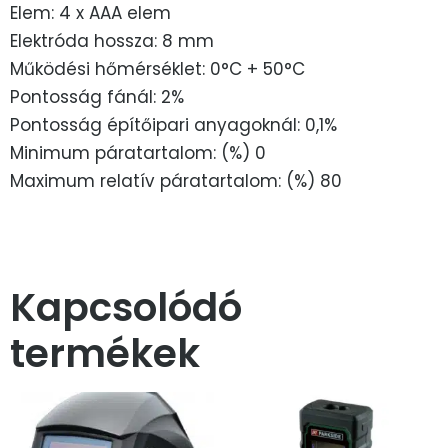
Elem: 4 x AAA elem
Elektróda hossza: 8 mm
Működési hőmérséklet: 0°C + 50°C
Pontosság fánál: 2%
Pontosság építőipari anyagoknál: 0,1%
Minimum páratartalom: (%) 0
Maximum relatív páratartalom: (%) 80
Kapcsolódó
termékek