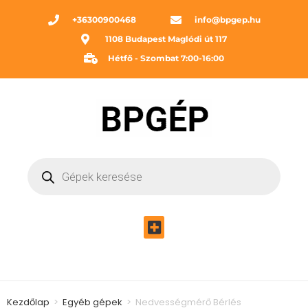
+36300900468
info@bpgep.hu
1108 Budapest Maglódi út 117
Hétfő - Szombat 7:00-16:00
Kezdőlap
>
Egyéb gépek
>
Nedvességmérő Bérlés