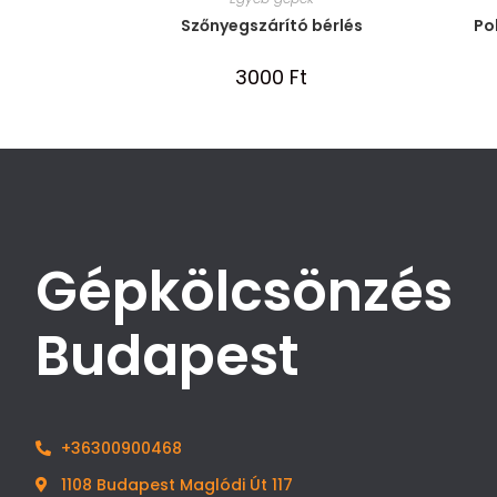
Szőnyegszárító bérlés
Po
3000
Ft
Gépkölcsönzés
Budapest
+36300900468
1108 Budapest Maglódi Út 117