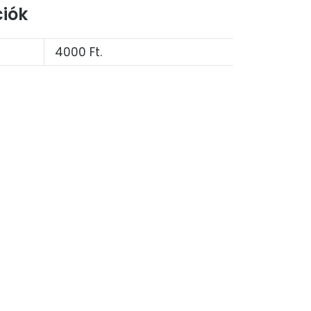
iók
4000 Ft.