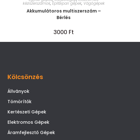
kéziszerszámok
,
Építőipari gépek
,
Vágógépek
Akkumulátoros multiszerszám –
Bérlés
3000
Ft
Kölcsönzés
Állványok
Tömörítők
Kertészeti Gépek
Elektromos Gépek
Áramfejlesztő Gépek