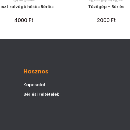
lisztirolvágó hőkés Bérlés
Tűzőgép – Bérlés
4000
Ft
2000
Ft
Hasznos
Kapcsolat
Bérlési Feltételek