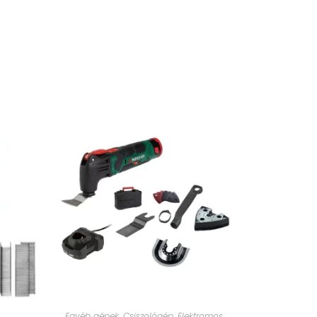
Egyéb gépek
,
Csiszológép
,
Elektromos