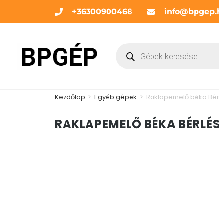
+36300900468
info@bpgep.
Kezdőlap
>
Egyéb gépek
>
Raklapemelő béka Bér
RAKLAPEMELŐ BÉKA BÉRLÉ