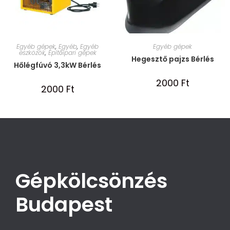
Egyéb gépek
,
Egyéb
,
Egyéb
Egyéb gépek
eszközök
,
Építőipari gépek
Hegesztő pajzs Bérlés
Hőlégfúvó 3,3kW Bérlés
2000
Ft
2000
Ft
Gépkölcsönzés
Budapest