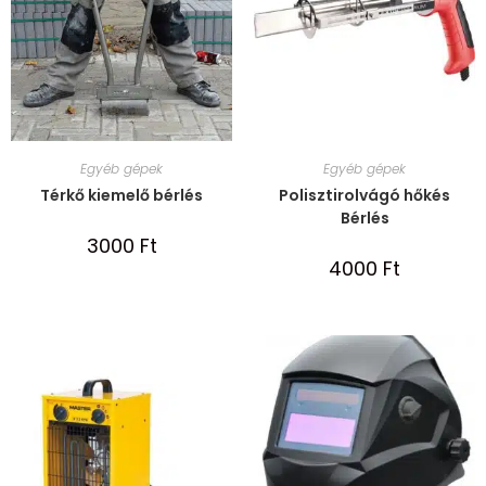
Egyéb gépek
Egyéb gépek
Térkő kiemelő bérlés
Polisztirolvágó hőkés
Bérlés
3000
Ft
4000
Ft