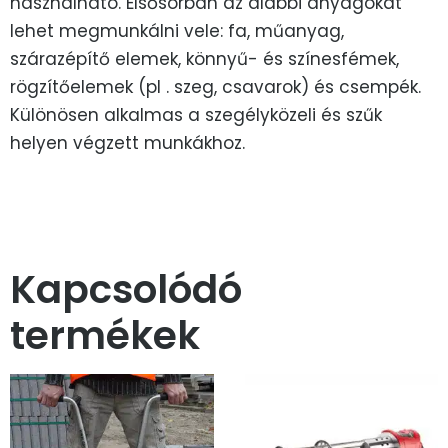
használható. Elsősorban az alábbi anyagokat
lehet megmunkálni vele: fa, műanyag,
szárazépítő elemek, könnyű- és színesfémek,
rögzítőelemek (pl . szeg, csavarok) és csempék.
Különösen alkalmas a szegélyközeli és szűk
helyen végzett munkákhoz.
Kapcsolódó
termékek