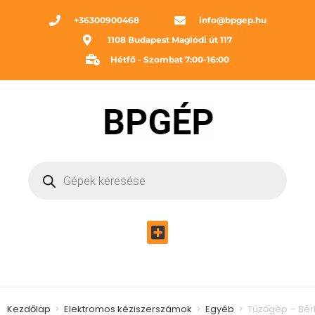
+36300900468
info@bpgep.hu
1108 Budapest Maglódi út 117
Hétfő - Szombat 7:00-16:00
Kezdőlap
>
Elektromos kéziszerszámok
>
Egyéb
>
Tűzőgép – Bér