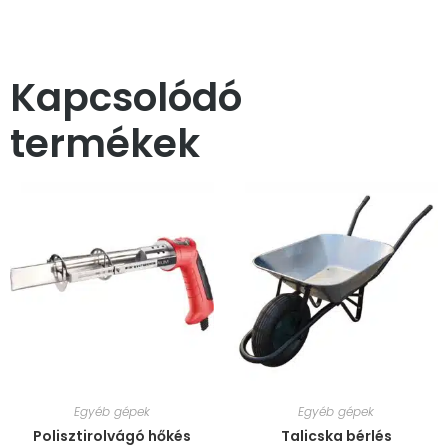
Kapcsolódó
termékek
Egyéb gépek
Egyéb gépek
Polisztirolvágó hőkés
Talicska bérlés