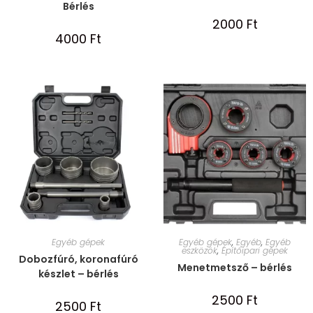
Bérlés
2000
Ft
4000
Ft
Egyéb gépek
Egyéb gépek
,
Egyéb
,
Egyéb
eszközök
,
Építőipari gépek
Dobozfúró, koronafúró
Menetmetsző – bérlés
készlet – bérlés
2500
Ft
2500
Ft