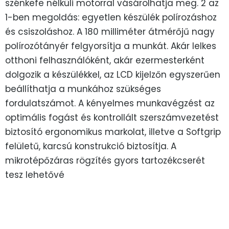
szénkefe nélküli motorral vásárolhatja meg. 2 az
1-ben megoldás: egyetlen készülék polírozáshoz
és csiszoláshoz. A 180 milliméter átmérőjű nagy
polírozótányér felgyorsítja a munkát. Akár lelkes
otthoni felhasználóként, akár ezermesterként
dolgozik a készülékkel, az LCD kijelzőn egyszerűen
beállíthatja a munkához szükséges
fordulatszámot. A kényelmes munkavégzést az
optimális fogást és kontrollált szerszámvezetést
biztosító ergonomikus markolat, illetve a Softgrip
felületű, karcsú konstrukció biztosítja. A
mikrotépőzáras rögzítés gyors tartozékcserét
tesz lehetővé