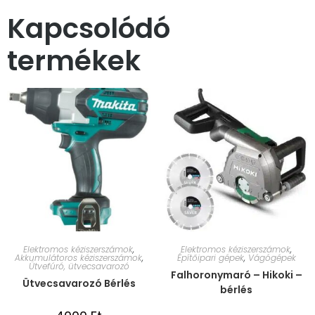
Kapcsolódó
termékek
Elektromos kéziszerszámok
,
Elektromos kéziszerszámok
,
Akkumulátoros kéziszerszámok
,
Építőipari gépek
,
Vágógépek
Ütvefúró, ütvecsavarozó
Falhoronymaró – Hikoki –
Ütvecsavarozó Bérlés
bérlés