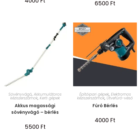
4000
Ft
6500
Ft
Sövényvágó
,
Akkumulátoros
Építőipari gépek
,
Elektromos
kéziszerszámok
,
Kerti gépek
kéziszerszámok
,
Ütvefúró-véső
Akkus magassági
Fúró Bérlés
sövényvágó – bérlés
4000
Ft
5500
Ft