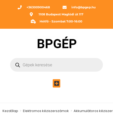
+36300900468
info@bpgep.hu
1108 Budapest Maglódi út 117
Hétfő - Szombat 7:00-16:00
Kezdőlap
>
Elektromos kéziszerszámok
>
Akkumulátoros kézisze