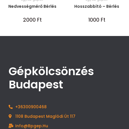
Nedvességmérő Bérlés
Hosszabbító – Bérlés
2000
Ft
1000
Ft
Gépkölcsönzés
Budapest
+36300900468
1108 Budapest Maglódi Út 117
Info@bpgep.hu