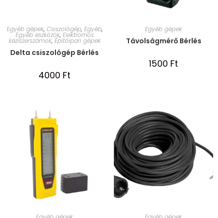
Egyéb gépek
,
Csiszológép
,
Egyéb
,
Egyéb gépek
Egyéb eszközök
,
Elektromos
Távolságmérő Bérlés
kéziszerszámok
,
Építőipari gépek
Delta csiszológép Bérlés
1500
Ft
4000
Ft
Egyéb gépek
Egyéb gépek