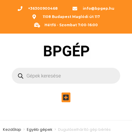
+36300900468
info@bpgep.hu
1108 Budapest Maglódi út 117
Hétfő - Szombat 7:00-16:00
Kezdőlap
>
Egyéb gépek
>
Duguláselhárító gép bérlés