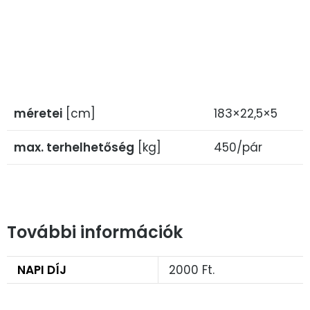
méretei
[cm]
183×22,5×5
max. terhelhetőség
[kg]
450/pár
További információk
NAPI DÍJ
2000 Ft.