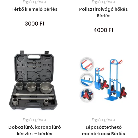
Egyéb gépek
Egyéb gépek
Térkő kiemelő bérlés
Polisztirolvágó hőkés
Bérlés
3000
Ft
4000
Ft
Egyéb gépek
Egyéb gépek
Dobozfúró, koronafúró
Lépcsőztethető
készlet – bérlés
molnárkocsi Bérlés