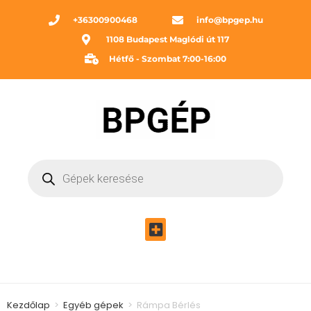
+36300900468
info@bpgep.hu
1108 Budapest Maglódi út 117
Hétfő - Szombat 7:00-16:00
Kezdőlap
>
Egyéb gépek
>
Rámpa Bérlés