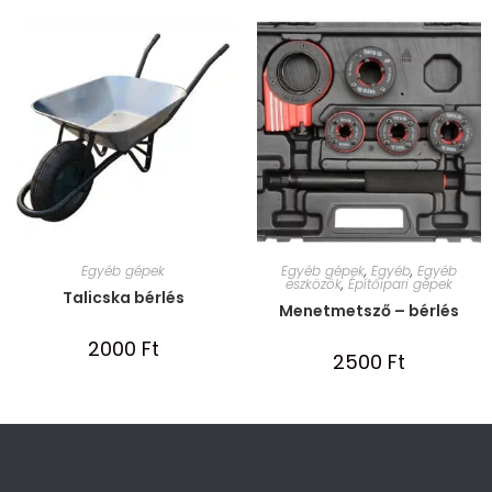
Egyéb gépek
Egyéb gépek
,
Egyéb
,
Egyéb
eszközök
,
Építőipari gépek
Talicska bérlés
Menetmetsző – bérlés
2000
Ft
2500
Ft