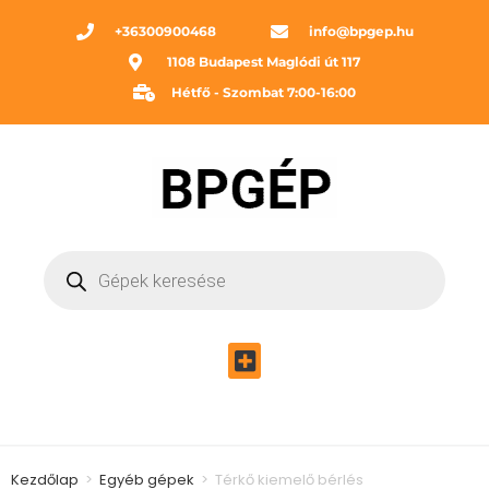
+36300900468
info@bpgep.hu
1108 Budapest Maglódi út 117
Hétfő - Szombat 7:00-16:00
Kezdőlap
>
Egyéb gépek
>
Térkő kiemelő bérlés