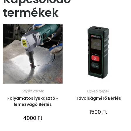
termékek
Egyéb gépek
Egyéb gépek
Folyamatos lyukasztó -
Távolságmérő Bérlés
lemezvágó Bérlés
1500
Ft
4000
Ft