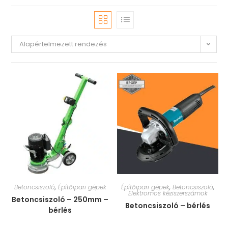
Alapértelmezett rendezés
Betoncsiszoló
,
Építőipari gépek
Építőipari gépek
,
Betoncsiszoló
,
Elektromos kéziszerszámok
Betoncsiszoló – 250mm –
Betoncsiszoló – bérlés
bérlés