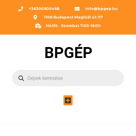
+36300900468
info@bpgep.hu
1108 Budapest Maglódi út 117
Hétfő - Szombat 7:00-16:00