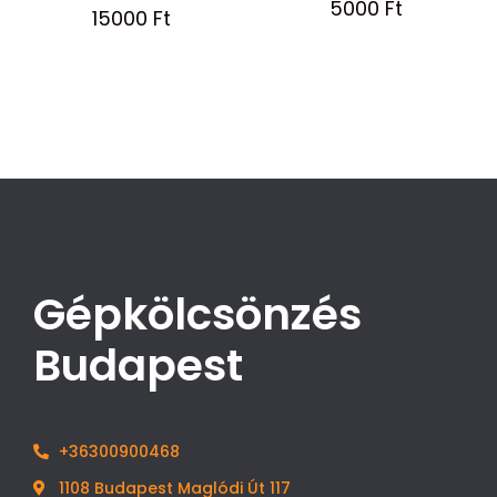
5000
Ft
15000
Ft
Gépkölcsönzés
Budapest
+36300900468
1108 Budapest Maglódi Út 117