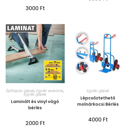
3000
Ft
Építőipari gépek
,
Egyéb eszközök
,
Egyéb gépek
Egyéb gépek
Lépcsőztethető
Laminált és vinyl vágó
molnárkocsi Bérlés
bérlés
4000
Ft
2000
Ft