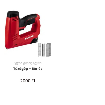
Egyéb gépek
,
Egyéb
Tűzőgép – Bérlés
2000
Ft