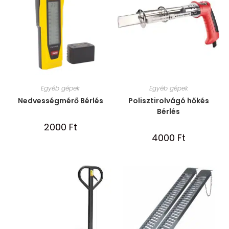
Egyéb gépek
Egyéb gépek
Nedvességmérő Bérlés
Polisztirolvágó hőkés
Bérlés
2000
Ft
4000
Ft