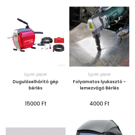
Egyéb gépek
Egyéb gépek
Duguláselhárító gép
Folyamatos lyukasztó -
bérlés
lemezvágó Bérlés
15000
Ft
4000
Ft