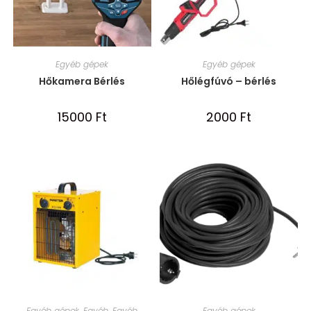
Egyéb gépek
Egyéb gépek
Hőkamera Bérlés
Hőlégfúvó – bérlés
15000
Ft
2000
Ft
Egyéb gépek
,
Egyéb
,
Egyéb
Egyéb gépek