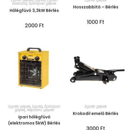
eszközök
,
Építőipari gépek
Hosszabbító – Bérlés
Hőlégfúvó 3,3kW Bérlés
1000
Ft
2000
Ft
Egyéb gépek
,
Egyéb
,
Építőipari
Egyéb gépek
gépek
,
Népszerű gépek
Krokodil emelő Bérlés
Ipari hőlégfúvó
(elektromos 5kW) Bérlés
3000
Ft