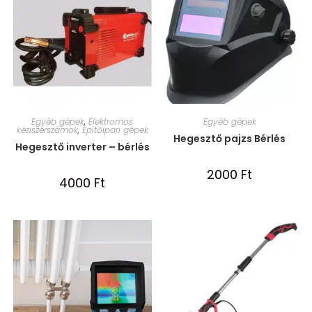
Egyéb gépek
,
Elektromos
Egyéb gépek
kéziszerszámok
,
Építőipari gépek
Hegesztő pajzs Bérlés
Hegesztő inverter – bérlés
2000
Ft
4000
Ft