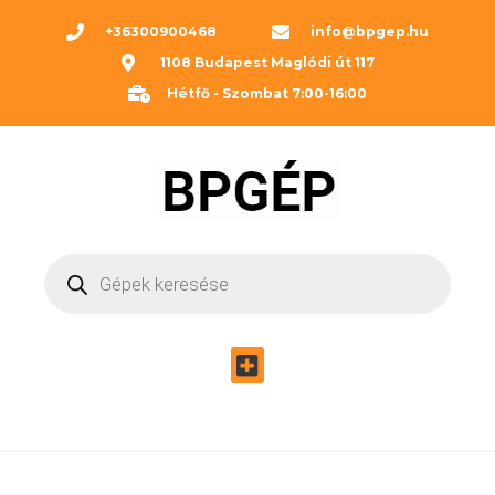
+36300900468
info@bpgep.hu
1108 Budapest Maglódi út 117
Hétfő - Szombat 7:00-16:00