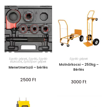
Egyéb gépek
,
Egyéb
,
Egyéb
Egyéb gépek
eszközök
,
Építőipari gépek
Molnárkocsi – 250kg –
Menetmetsző – bérlés
Bérlés
2500
Ft
3000
Ft