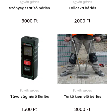
Egyéb gépek
Egyéb gépek
Szőnyegszárító bérlés
Talicska bérlés
3000
Ft
2000
Ft
Egyéb gépek
Egyéb gépek
Távolságmérő Bérlés
Térkő kiemelő bérlés
1500
Ft
3000
Ft