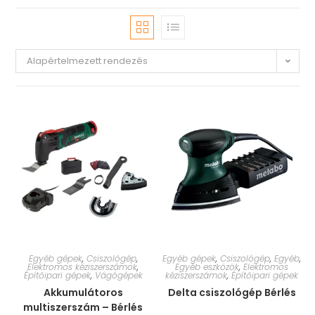
Alapértelmezett rendezés
Egyéb gépek
,
Csiszológép
,
Egyéb gépek
,
Csiszológép
,
Egyéb
,
Elektromos kéziszerszámok
,
Egyéb eszközök
,
Elektromos
Építőipari gépek
,
Vágógépek
kéziszerszámok
,
Építőipari gépek
Akkumulátoros
Delta csiszológép Bérlés
multiszerszám – Bérlés