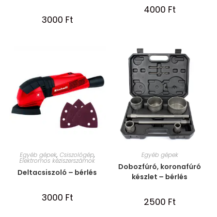
4000
Ft
3000
Ft
Egyéb gépek
,
Csiszológép
,
Egyéb gépek
Elektromos kéziszerszámok
Dobozfúró, koronafúró
Deltacsiszoló – bérlés
készlet – bérlés
3000
Ft
2500
Ft